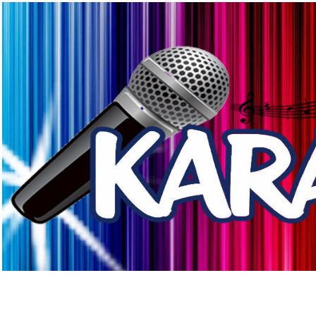
Siéntete como un auténtico SING STAR y demu
Risas y diversión as
Con miles y miles de canciones 