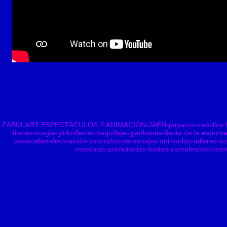
FABULART ESPECTÁCULOS Y ANIMACIÓN-JAÉN-payasos-castillos hin
titeres-magia-globoflexia-maquillaje-gymkanas-fiesta de la espuma
pasacalles-decoración-zancudos-personajes animados-talleres-lud
mascotas publicitarias-bodas-cumpleaños-comu